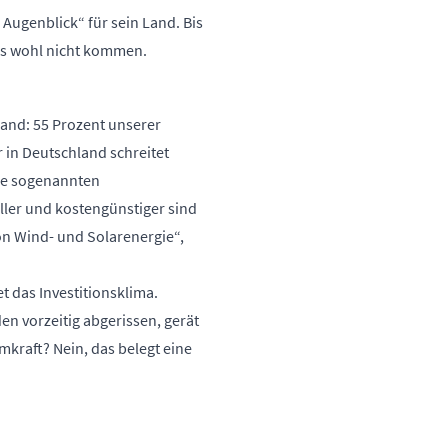
Augenblick“ für sein Land. Bis
 es wohl nicht kommen.
land: 55 Prozent unserer
 in Deutschland schreitet
die sogenannten
ler und kostengünstiger sind
on Wind- und Solarenergie“,
 das Investitionsklima.
n vorzeitig abgerissen, gerät
mkraft? Nein, das belegt
eine