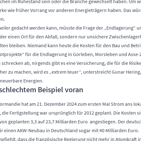
chen im Ruhestand sein oder die Branche gewechselt haben. Um wi
e wie früher Vorrang vor anderen Energieträgern haben. Das würde
en.
iler gedacht werden kann, müsste die Frage der „Endlagerung“ un
der einen Ort für den Abfall, sondern nur unsichere Zwischenlager
lten bleiben. Niemand kann heute die Kosten für den Bau und Betri
otprojekte“ für die Endlagerung in Gorleben, Morsleben und Asse-2
 schrecken ab, nirgends gibt es eine Versicherung, die für die Ris
cher zu machen, wird es „extrem teuer“,
unterstreicht Gunar Hering
rneuerbare Energien.
 schlechtem Beispiel voran
Normandie hat am 21. Dezember 2024 zum ersten Mal Strom ans lok
die Fertigstellung war ursprünglich für 2012 geplant. Die Kosten si
von geplanten 3,3 auf 23,7 Milliarden Euro angestiegen. Der deuts
ür einen AKW-Neubau in Deutschland sogar mit 40 Milliarden Euro.
pfiehlt,
dass die französische Regierung nicht mehr in Atomkraft in