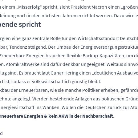
einem „Misserfolg“ spricht, sieht Präsident Macron einen „großen 
 Meinung nach in den nächsten Jahren errichtet werden. Dazu wird
wende spricht
gien eine ganz zentrale Rolle für den Wirtschaftsstandort Deutsch
rbar, Tendenz steigend. Der Umbau der Energieversorgungsstruktur
Erneuerbare Energien brauchen flexible Backup-Kapazitäten, um 
n. Atomkraftwerke sind dafür denkbar ungeeignet. Weitaus sinnvol
flug sind. Es braucht laut Gunar Hering einen „deutlichen Ausbau v
t ist, sodass er volkswirtschaftlich günstig bleibt.
bau der Erneuerbaren, wie sie manche Politiker erheben, gefährdet
zehnte angelegt. Werden bestehende Anlagen aus politischen Gründe
Energiewirtschaft ins Wanken. Wollen die Deutschen zurück zur Ato
rneuerbare Energien & kein AKW in der Nachbarschaft.
rd