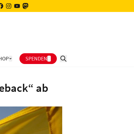
HOP
SPENDEN
meback“ ab