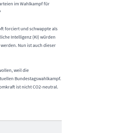
Parteien im Wahlkampf für
?
t forciert und schwappte als
che Intelligenz (KI) würden
 werden. Nun ist auch dieser
ollen, weil die
ktuellen Bundestagswahlkampf.
omkraft ist nicht CO2-neutral.