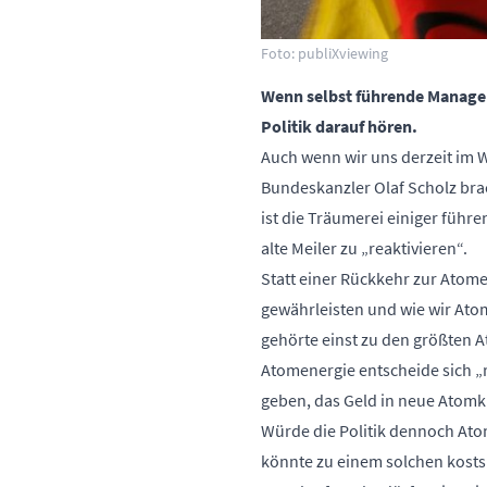
Foto: publiXviewing
Wenn selbst führende Manager
Politik darauf hören.
Auch wenn wir uns derzeit im 
Bundeskanzler Olaf Scholz brac
ist die Träumerei einiger führ
alte Meiler zu „reaktivieren“.
Statt einer Rückkehr zur Atome
gewährleisten und wie wir Ato
gehörte einst zu den größten 
Atomenergie entscheide sich „r
geben, das Geld in neue Atomk
Würde die Politik dennoch Ato
könnte zu einem solchen kosts