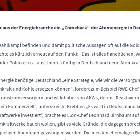
 aus der Energiebranche ein „Comeback“ der Atomenergie in Deu
Wahlkampf befinden und damit politische Aussagen oft auf die Gol
hte es kürzlich erneut auf den Punkt: „Das ist alles hanebüchen, w
ender Politiker u.a. aus Union, künftig in Deutschland neue Atomkra
nergie benötige Deutschland „eine Strategie, wie wir die Versorgun
mkraft und Kohle ersetzen können“,
fordert zum Beispiel RWE-Chef
Atomstromversorgern und ist Inhaber von AKWs, deren „Reaktivieru
ein kommerziell“, unterstreicht Krebber. „Es wird in Deutschland 
raftwerke investiert", brachte es E.on-Chef Leonhard Birnbaum auf
mkraftwerke bauen wollen, gibt es viele Gründe, die dagegen sprec
pieligen Abenteuer gezwungen werden. Die meisten ehemaligen Be