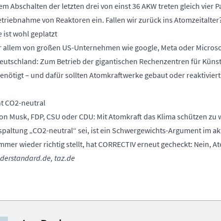
em Abschalten der letzten drei von einst 36 AKW treten gleich vier 
triebnahme von Reaktoren ein. Fallen wir zurück ins Atomzeitalter
 ist wohl geplatzt
or allem von großen US-Unternehmen wie google, Meta oder Microsof
utschland: Zum Betrieb der gigantischen Rechenzentren für Künstli
nötigt – und dafür sollten Atomkraftwerke gebaut oder reaktiviert
ht CO2-neutral
Elon Musk, FDP, CSU oder CDU: Mit Atomkraft das Klima schützen zu w
paltung „CO2-neutral“ sei, ist ein Schwergewichts-Argument im a
mmer wieder richtig stellt, hat CORRECTIV erneut gecheckt: Nein, At
, derstandard.de, taz.de