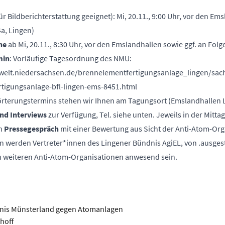
ür Bildberichterstattung geeignet): Mi, 20.11., 9:00 Uhr, vor den Em
a, Lingen)
he
ab Mi, 20.11., 8:30 Uhr, vor den Emslandhallen sowie ggf. an Fol
min
: Vorläufige Tagesordnung des NMU:
elt.niedersachsen.de/brennelementfertigungsanlage_lingen/sac
tigungsanlage-bfl-lingen-ems-8451.html
rterungstermins stehen wir Ihnen am Tagungsort (Emslandhallen L
nd Interviews
zur Verfügung, Tel. siehe unten. Jeweils in der Mitt
in
Pressegespräch
mit einer Bewertung aus Sicht der Anti-Atom-Or
en werden Vertreter*innen des Lingener Bündnis AgiEL, von .ausges
 weiteren Anti-Atom-Organisationen anwesend sein.
nis Münsterland gegen Atomanlagen
hoff