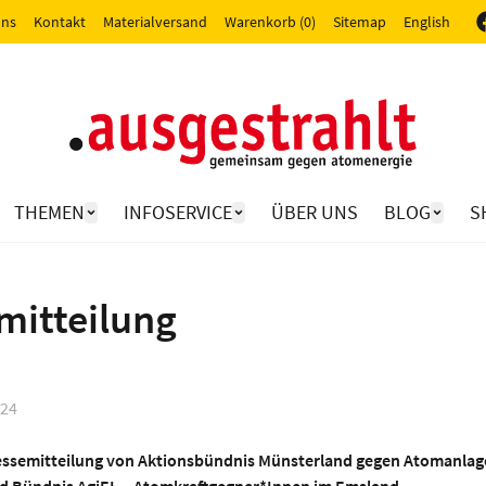
uns
Kontakt
Materialversand
Warenkorb (0)
Sitemap
English
THEMEN
INFOSERVICE
ÜBER UNS
BLOG
S
mitteilung
024
semitteilung von Aktionsbündnis Münsterland gegen Atomanlage