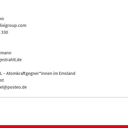
ko
ixigroup.com
8 330
ermann
estrahlt.de
L – Atomkraftgegner*Innen im Emsland
nt
iel@posteo.de