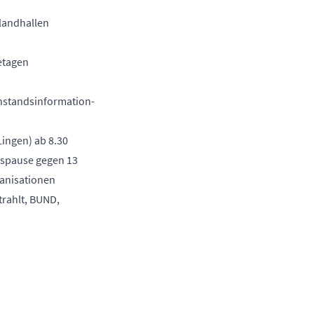
slandhallen
getagen
hstandsinformation-
ingen) ab 8.30
agspause gegen 13
ganisationen
trahlt, BUND,