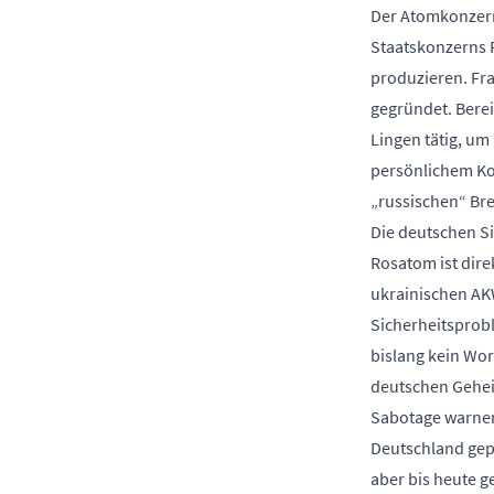
Der Atomkonzern
Staatskonzerns 
produzieren. Fr
gegründet. Bere
Lingen tätig, um
persönlichem Kon
„russischen“ Br
Die deutschen S
Rosatom ist dire
ukrainischen AKW
Sicherheitsprobl
bislang kein Wor
deutschen Gehei
Sabotage warnen
Deutschland gep
aber bis heute g