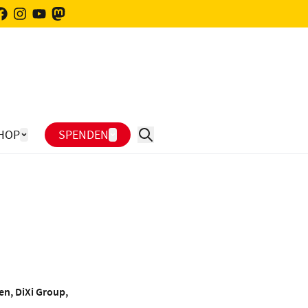
HOP
SPENDEN
n, DiXi Group,