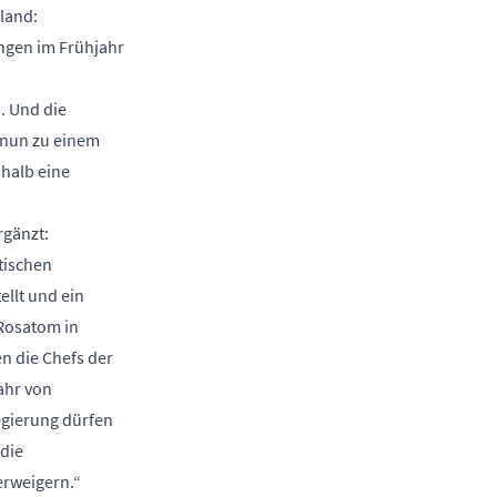
land:
ngen im Frühjahr
. Und die
n nun zu einem
shalb eine
rgänzt:
tischen
ellt und ein
Rosatom in
n die Chefs der
ahr von
egierung dürfen
 die
erweigern.“