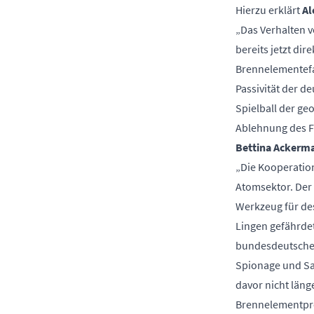
Hierzu erklärt
Al
„Das Verhalten 
bereits jetzt di
Brennelementefab
Passivität der d
Spielball der ge
Ablehnung des 
Bettina Ackerm
„Die Kooperation
Atomsektor. Der 
Werkzeug für de
Lingen gefährdet
bundesdeutschen
Spionage und Sa
davor nicht läng
Brennelementpro