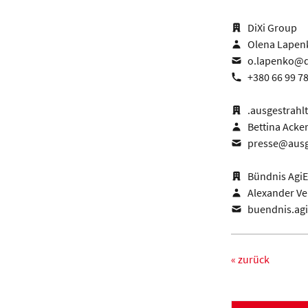
DiXi Group
Olena Lapen
o.lapenko@d
+380 66 99 7
.ausgestrahlt
Bettina Ack
presse@ausg
Bündnis AgiE
Alexander Ve
buendnis.ag
« zurück