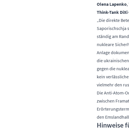
Olena Lapenko
,
Think-Tank DiXi
„Die direkte Be
Saporischschja s
ständig am Rande
nukleare Sicherh
Anlage dokumenti
die ukrainischen
gegen die nuklea
kein verlässlich
vielmehr den ru
Die Anti-Atom-O
zwischen Framat
Erörterungsterm
den Emslandhalle
Hinweise f