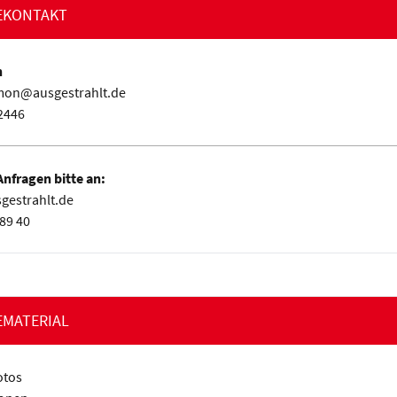
EKONTAKT
n
mon@ausgestrahlt.de
2446
nfragen bitte an:
gestrahlt.de
89 40
EMATERIAL
otos