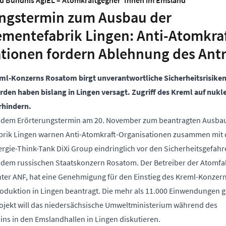
nd Bündnis AgiEL – Atomkraftgegner*Innen im Emsland
ungstermin zum Ausbau der
mentefabrik Lingen: Anti-Atomkraf
tionen fordern Ablehnung des Ant
eml-Konzerns Rosatom birgt unverantwortliche Sicherheitsrisike
rden haben bislang in Lingen versagt. Zugriff des Kreml auf nukl
rhindern.
 dem Erörterungstermin am 20. November zum beantragten Ausba
rik Lingen warnen Anti-Atomkraft-Organisationen zusammen mit
rgie-Think-Tank DiXi Group eindringlich vor den Sicherheitsgefahr
 dem russischen Staatskonzern Rosatom. Der Betreiber der Atomfab
er ANF, hat eine Genehmigung für den Einstieg des Kreml-Konzern
duktion in Lingen beantragt. Die mehr als 11.000 Einwendungen 
ojekt will das niedersächsische Umweltministerium während des
ns in den Emslandhallen in Lingen diskutieren.