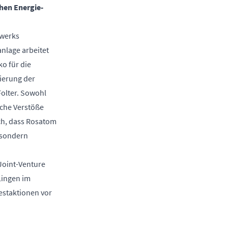
hen Energie-
twerks
anlage arbeitet
o für die
sierung der
Folter. Sowohl
iche Verstöße
ich, dass Rosatom
, sondern
Joint-Venture
Lingen im
estaktionen vor