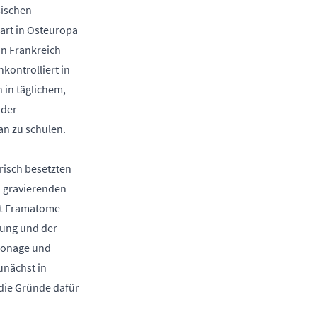
sischen
art in Osteuropa
in Frankreich
kontrolliert in
 in täglichem,
 der
n zu schulen.
risch besetzten
n gravierenden
ert Framatome
rung und der
pionage und
unächst in
die Gründe dafür