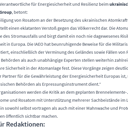
 Verantwortliche für Energiesicherheit und Resilienz beim
ukrainisc
 Group
, betont:
teiligung von Rosatom an der Besetzung des ukrainischen Atomkraf
tellt einen eklatanten Verstoß gegen das Völkerrecht dar. Die Atom
 des Stromausfalls und birgt damit ein noch nie dagewesenes Risik
eit in Europa. Die IAEO hat beunruhigende Beweise für die Militari
ert, einschließlich der Verminung des Geländes sowie Fällen von 
 Behörden als auch unabhängige Experten stellen weiterhin zahlre
re Sicherheit in der Atomanlage fest. Diese Vorgänge zeigen deutl
er Partner für die Gewährleistung der Energiesicherheit Europas ist
ssischen Behörden als Erpressungsinstrument dient.“
rganisationen werden die Kritik an dem geplanten Brennelemente-
ome und Rosatom mit Unterstützung mehrerer Sachbeistände im 
in sowohl selbst vortragen als auch mit einer Mahnwache und Prot
n öffentlich sichtbar machen.
ür Redaktionen: