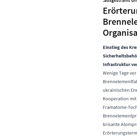
.ausgestrahlt u
Erörter
Brennele
Organisa
Einstieg des Kr
Sicherheitsbehö
Infrastruktur ve
Wenige Tage vor
Brennelementfab
ukrainischen Ene
Kooperation mit
Framatome-Tocht
Brennelementpro
brisante Atompr
Erörterungstermi