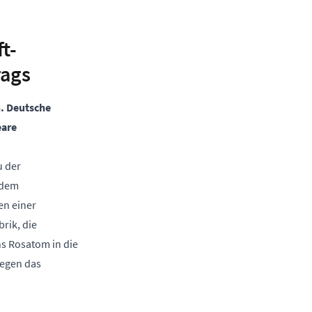
t-
rags
n. Deutsche
eare
u der
 dem
en einer
rik, die
s Rosatom in die
gegen das