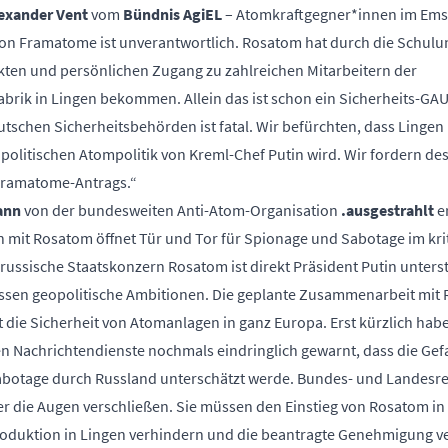
exander Vent
vom
Bündnis AgiEL
– Atomkraftgegner*innen im Ems
von Framatome ist unverantwortlich. Rosatom hat durch die Schulu
rekten und persönlichen Zugang zu zahlreichen Mitarbeitern der
rik in Lingen bekommen. Allein das ist schon ein Sicherheits-GAU
eutschen Sicherheitsbehörden ist fatal. Wir befürchten, dass Linge
opolitischen Atompolitik von Kreml-Chef Putin wird. Wir fordern de
Framatome-Antrags.“
ann
von der bundesweiten Anti-Atom-Organisation
.ausgestrahlt
e
 mit Rosatom öffnet Tür und Tor für Spionage und Sabotage im kri
russische Staatskonzern Rosatom ist direkt Präsident Putin unterst
ssen geopolitische Ambitionen. Die geplante Zusammenarbeit mit 
 die Sicherheit von Atomanlagen in ganz Europa. Erst kürzlich habe
 Nachrichtendienste nochmals eindringlich gewarnt, dass die Gef
botage durch Russland unterschätzt werde. Bundes- und Landesr
er die Augen verschließen. Sie müssen den Einstieg von Rosatom in
duktion in Lingen verhindern und die beantragte Genehmigung v