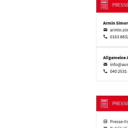
PRESS
Armin Simo
armin.si
0163 883
Allgemeine A
info@aus
040 2531 
PRESS
Presse-F