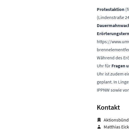
Protestaktion
(f
(Lindenstraße 24
Dauermahnwac
Erörterungster
https://www.umw
brennelementfer
Während des Erö
Uhr für
Fragen u
Uhr ist zudem e
geplant. In Ling
IPPNW sowie von
Kontakt
Aktionsbünd
Matthias Eick