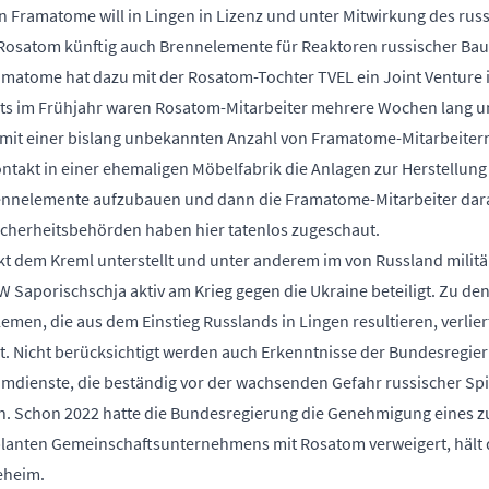
 Framatome will in Lingen in Lizenz und unter Mitwirkung des rus
Rosatom künftig auch Brennelemente für Reaktoren russischer Bau
amatome hat dazu mit der Rosatom-Tochter TVEL ein Joint Venture 
its im Frühjahr waren Rosatom-Mitarbeiter mehrere Wochen lang un
 mit einer bislang unbekannten Anzahl von Framatome-Mitarbeitern
takt in einer ehemaligen Möbelfabrik die Anlagen zur Herstellung
ennelemente aufzubauen und dann die Framatome-Mitarbeiter dara
icherheitsbehörden haben hier tatenlos zugeschaut.
kt dem Kreml unterstellt und unter anderem im von Russland militä
 Saporischschja aktiv am Krieg gegen die Ukraine beteiligt. Zu de
emen, die aus dem Einstieg Russlands in Lingen resultieren, verli
t. Nicht berücksichtigt werden auch Erkenntnisse der Bundesregie
mdienste, die beständig vor der wachsenden Gefahr russischer S
. Schon 2022 hatte die Bundesregierung die Genehmigung eines z
lanten Gemeinschafts­unternehmens mit Rosatom verweigert, hält 
eheim.