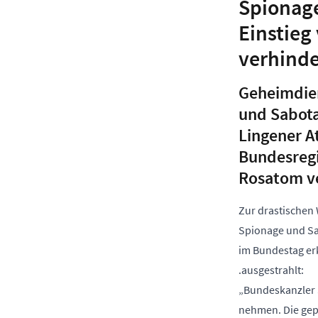
Spionage
Einstieg
verhind
Geheimdien
und Sabota
Lingener A
Bundesregi
Rosatom v
Zur drastischen
Spionage und Sa
im Bundestag er
.ausgestrahlt:
„Bundeskanzler 
nehmen. Die gep