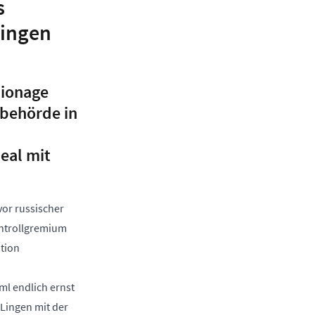
s
Lingen
pionage
mbehörde in
eal mit
or russischer
ontrollgremium
tion
l endlich ernst
Lingen mit der