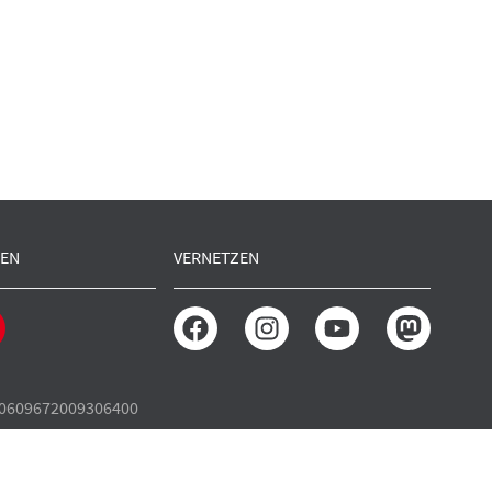
EN
VERNETZEN
30609672009306400
EM1GLS
rrufen