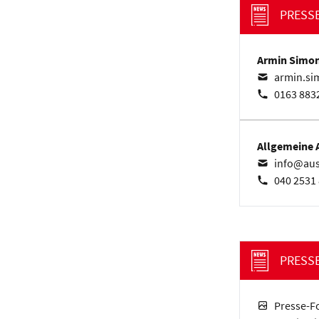
PRESS
Armin Simo
armin.si
0163 883
Allgemeine A
info@aus
040 2531 
PRESS
Presse-F