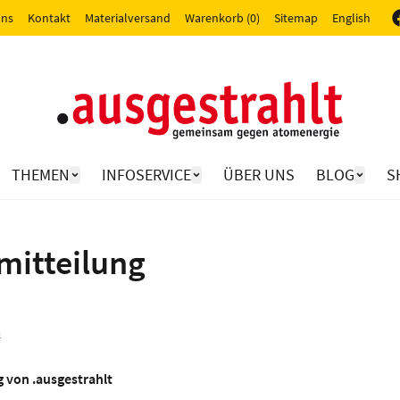
uns
Kontakt
Materialversand
Warenkorb (0)
Sitemap
English
THEMEN
INFOSERVICE
ÜBER UNS
BLOG
S
mitteilung
4
 von .ausgestrahlt