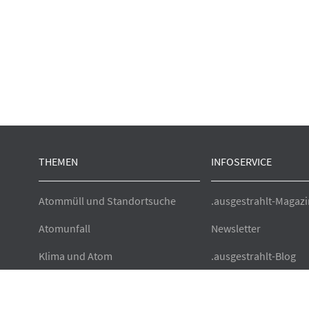
THEMEN
INFOSERVICE
Atommüll und Standortsuche
.ausgestrahlt-Magazi
Atomunfall
Newsletter
Klima und Atom
.ausgestrahlt-Blog
Europa und Atom
Presse