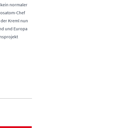
 kein normaler
 Rosatom-Chef
e der Kreml nun
and und Europa
nsprojekt