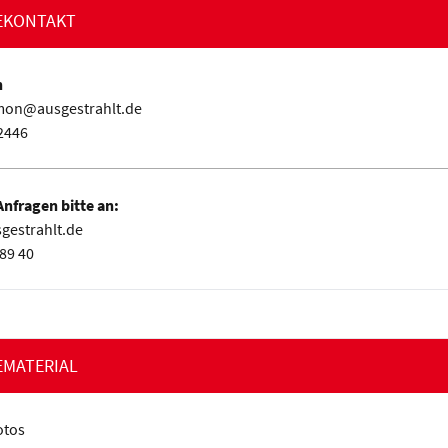
EKONTAKT
n
mon@ausgestrahlt.de
2446
nfragen bitte an:
gestrahlt.de
89 40
EMATERIAL
otos