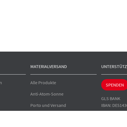
MATERIALVERSAND
UNTERSTÜTZ
n
Alle Produkte
SPENDEN
Anti-Atom-Sonne
GLS BANK
Porto und Versand
IBAN: DE514
BIC: GENOD
Rechtliches
Spende wide