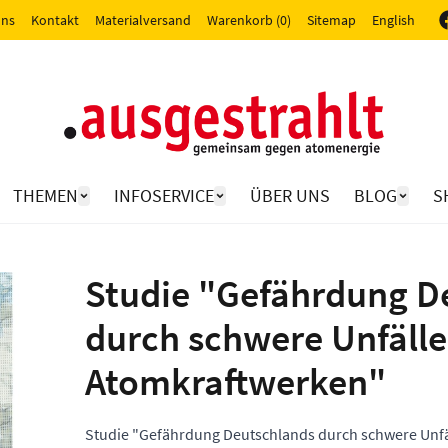
uns
Kontakt
Materialversand
Warenkorb (0)
Sitemap
English
THEMEN
INFOSERVICE
ÜBER UNS
BLOG
S
Studie "Gefährdung D
durch schwere Unfälle
Atomkraftwerken"
Studie "Gefährdung Deutschlands durch schwere Unfä