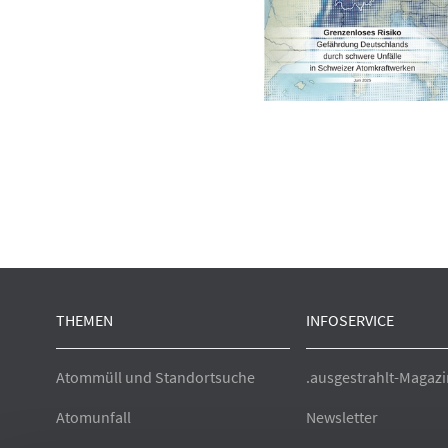
THEMEN
INFOSERVICE
Atommüll und Standortsuche
.ausgestrahlt-Magazi
Atomunfall
Newsletter