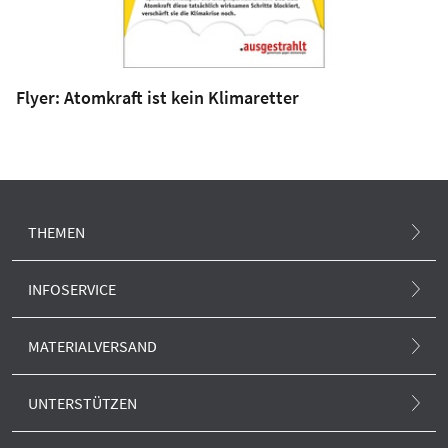
Flyer: Atomkraft ist kein Klimaretter
THEMEN
Atommüll und Standortsuche
INFOSERVICE
Atomunfall
.ausgestrahlt-Magazin
MATERIALVERSAND
Klima und Atom
Newsletter
Alle Produkte
Europa und Atom
UNTERSTÜTZEN
.ausgestrahlt-Blog
Anti-Atom-Sonne
Forschung und neue Reaktoren