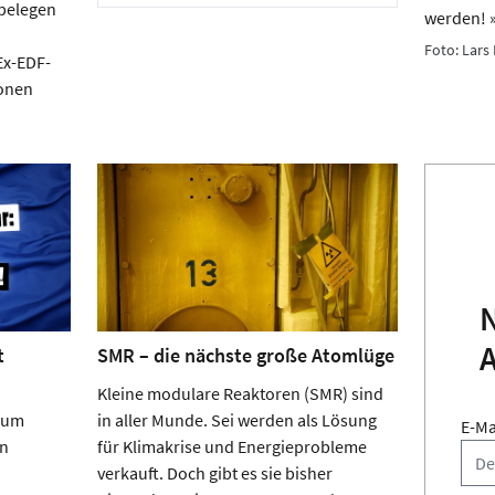
belegen
werden! 
Foto: Lars 
Ex-EDF-
ionen
t
SMR – die nächste große Atomlüge
Kleine modulare Reaktoren (SMR) sind
Zum
in aller Munde. Sei werden als Lösung
E-Ma
on
für Klimakrise und Energieprobleme
verkauft. Doch gibt es sie bisher