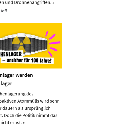
en und Drohnenangriffen. »
Hoff
nlager werden
tlager
chenlagerung des
oaktiven Atommülls wird sehr
er dauern als ursprünglich
. Doch die Politik nimmt das
icht ernst. »