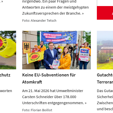
 »
nirgendwo. Ein paar Fragen und
Antworten zu einem der meistgehypten
Zukunftsversprechen der Branche. »
Foto: Alexander Tetsch
chutz
Keine EU-Subventionen für
Gutacht
Atomkraft
Terroran
tworten
Am 21. Mai 2026 hat Umweltminister
Das Gutac
Carsten Schneider über 178.000
Sicherhe
Unterschriften entgegengenommen. »
Zwischen
und besch
Foto: Florian Boillot