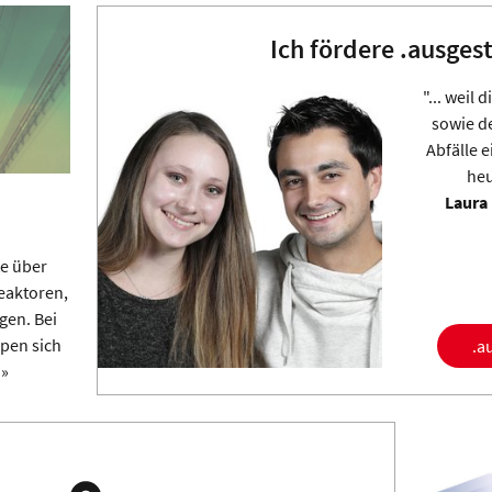
Ich fördere .ausgest
"... weil
sowie d
Abfälle 
heu
Laura
e über
eaktoren,
gen. Bei
pen sich
.a
 »