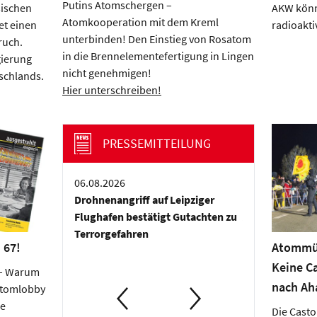
Putins Atomschergen –
sischen
AKW könn
Atomkooperation mit dem Kreml
t einen
radioakti
unterbinden! Den Einstieg von Rosatom
ruch.
in die Brennelementefertigung in Lingen
gierung
nicht genehmigen!
schlands.
Hier unterschreiben!
PRESSEMITTEILUNG
06.08.2026
05.08.2026
Drohnenangriff auf Leipziger
Klimakrise als 
Flughafen bestätigt Gutachten zu
Atomstrategie f
Terrorgefahren
 67!
Atommül
Keine C
 – Warum
nach Ah
Atomlobby
re
Die Casto