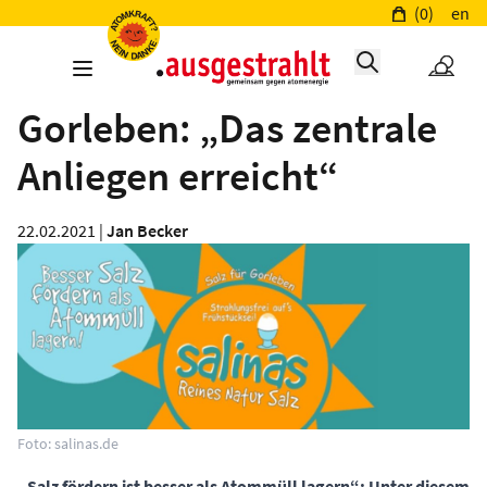
(0)
en
Gorleben: „Das zentrale
Anliegen erreicht“
22.02.2021 |
Jan Becker
Foto: salinas.de
„Salz fördern ist besser als Atommüll lagern“: Unter diesem