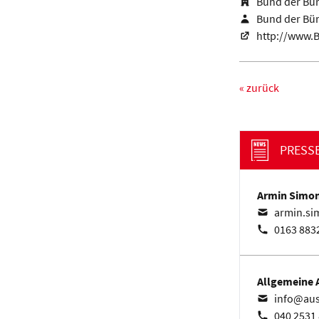
Bund der Bürg
Bund der Bürg
http://www.
« zurück
PRESS
Armin Simo
armin.si
0163 883
Allgemeine A
info@aus
040 2531 