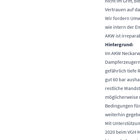
nicht im Griff, d
Vertrauen auf d
Wir fordern Umwe
wie intern der 
AKW ist irrepara
Hintergrund:
Im AKW Neckarwe
Dampferzeugern 
gefährlich tiefe
gut 60 bar ausha
restliche Wands
möglicherweise n
Bedingungen für
weiterhin gegeb
Mit Unterstützu
2020 beim VGH M