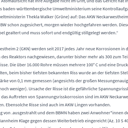
ie Atomaufsicht hat ihre Aufgabe nicht im Griff, und das Gericht hat 
as baden-württembergische Umweltministerium seine Kontrollaufga
ltministerin Thekla Walker (Grüne) auf: Das AKW Neckarwestheim d
EnBW schon zugesichert, morgen wieder hochgefahren werden. Diese
bel gealtert und muss sofort und endgültig stillgelegt werden.“
stheim 2 (GKN) werden seit 2017 jedes Jahr neue Korrosionen in 
des Reaktors nachgewiesen, darunter bisher mehr als 300 zum Tei
 Risse. Die über 16.000 Rohre müssen mehrere 100° C und eine Druck
lten, beim bisher tiefsten bekannten Riss wurde an der tiefsten Ste
tärke von 0,1 mm gemessen (angesichts der großen Messungenauig
och weniger). Ursache der Risse ist die gefährliche Spannungsriss
 das Auftreten von Spannungsrisskorrosion sind im AKW Neckarwe
en. Ebensolche Risse sind auch im AKW Lingen vorhanden.
ng von .ausgestrahlt und dem BBMN haben zwei Anwohner*innen 
annheim Klage gegen dessen Weiterbetrieb eingereicht (Az. 10 S 4