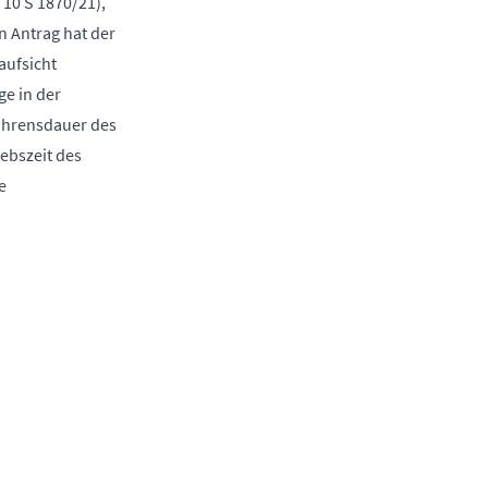
 10 S 1870/21),
n Antrag hat der
aufsicht
ge in der
fahrensdauer des
iebszeit des
e