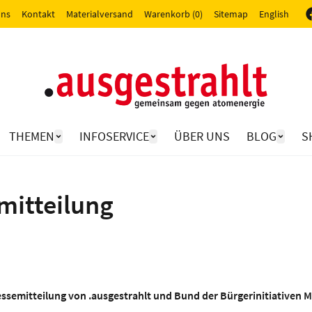
uns
Kontakt
Materialversand
Warenkorb (0)
Sitemap
English
THEMEN
INFOSERVICE
ÜBER UNS
BLOG
S
mitteilung
semitteilung von .ausgestrahlt und Bund der Bürgerinitiativen Mi