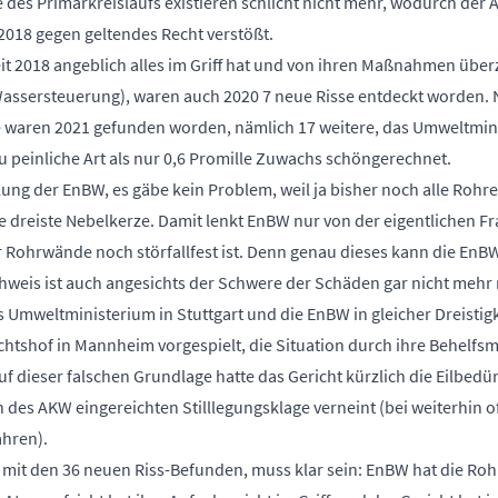
 des Primärkreislaufs existieren schlicht nicht mehr, wodurch der
2018 gegen geltendes Recht verstößt.
 2018 angeblich alles im Griff hat und von ihren Maßnahmen überze
assersteuerung), waren auch 2020 7 neue Risse entdeckt worden.
se waren 2021 gefunden worden, nämlich 17 weitere, das Umweltmin
u peinliche Art als nur 0,6 Promille Zuwachs schöngerechnet.
lung der EnBW, es gäbe kein Problem, weil ja bisher noch alle Rohre
ine dreiste Nebelkerze. Damit lenkt EnBW nur von der eigentlichen Fr
er Rohrwände noch störfallfest ist. Denn genau dieses kann die EnBW
hweis ist auch angesichts der Schwere der Schäden gar nicht mehr
 Umweltministerium in Stuttgart und die EnBW in gleicher Dreistig
chtshof in Mannheim vorgespielt, die Situation durch ihre Behelf
uf dieser falschen Grundlage hatte das Gericht kürzlich die Eilbedür
des AKW eingereichten Stilllegungsklage verneint (bei weiterhin 
ahren).
, mit den 36 neuen Riss-Befunden, muss klar sein: EnBW hat die Ro