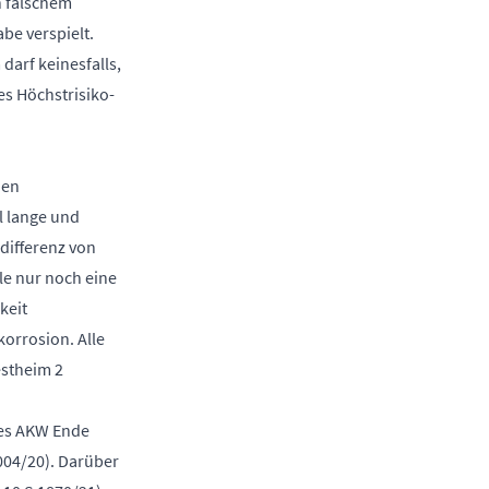
in falschem
be verspielt.
arf keinesfalls,
s Höchstrisiko-
den
l lange und
differenz von
lle nur noch eine
keit
korrosion. Alle
stheim 2
des AKW Ende
004/20). Darüber