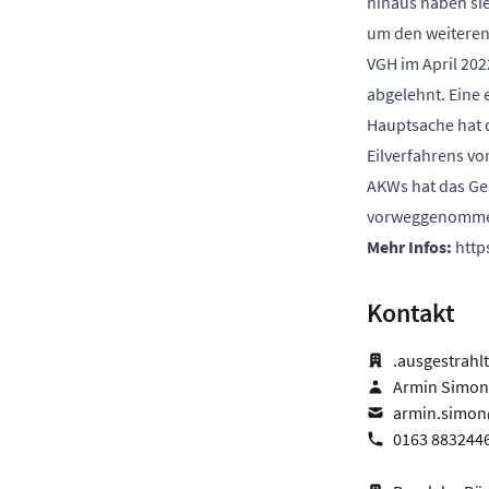
hinaus haben sie
um den weiteren
VGH im April 202
abgelehnt. Eine 
Hauptsache hat 
Eilverfahrens vo
AKWs hat das Ger
vorweggenommen,
Mehr Infos:
http
Kontakt
.ausgestrahlt
Armin Simon
armin.simon
0163 883244