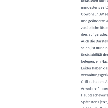
belasteten Rohre
mindestens seit 
Obwohl EnBW seit
und geänderte W
zusätzliche Ris
dies auf geradez
Auch die Darstel
seien, ist nur e
Reststabilität d
belegen, ein Nac
Leider haben das
Verwaltungsgeri
Griff zu haben. A
Anwohner*innen 
Hauptsache­verf
Spätestens jetzt