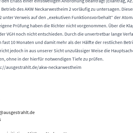
 den Erlass einer einstweiligen Anordnung beantragt (Eilantrag, Az.
 Betrieb des AKW Neckarwestheim 2 vorläufig zu untersagen. Diese
2 unter Verweis auf den „exekutiven Funktionsvorbehalt“ der Atom
eigene Prüfung haben die Richter nicht vorgenommen. Über die Kla
der VGH noch nicht entschieden. Durch die unvertretbar lange Ver
n fast 10 Monaten und damit mehr als der Hälfte der restlichen Betr
icht jedoch in aus unserer Sicht unzulässiger Weise die Hauptsach
 ohne in der hierfür notwendigen Tiefe zu prüfen.
s://ausgestrahlt.de/akw-neckarwestheim
@ausgestrahlt.de
6