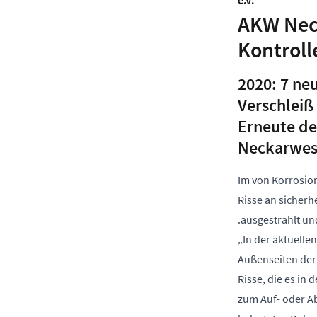
e.V.
AKW Neck
Kontroll
2020: 7 neu
Verschleiß
Erneute de
Neckarwest
Im von Korrosio
Risse an sicher
.ausgestrahlt un
„In der aktuelle
Außenseiten der 
Risse, die es in
zum Auf- oder A