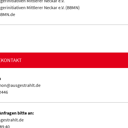
erinitiativen Mittlerer Neckar e.V.
erinitiativen Mittlerer Neckar e.V. (BBMN)
BBMN.de
EKONTAKT
n
mon@ausgestrahlt.de
2446
nfragen bitte an:
gestrahlt.de
89 40