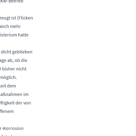
 AKW-Betrieb
ugt ist (Flicken
 Noch mehr
isterium hatte
 dicht geblieben
age ab, ob die
 bisher nicht
 möglich.
keit dem
s­maßnahmen im
ftigkeit der von
offenem
hr-Korrosion