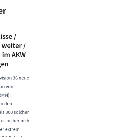
er
isse /
weiter /
n im AKW
gen
vision 36 neue
mon von
BBMN):
an den
ls 300 solcher
 es bisher nicht
ser extrem