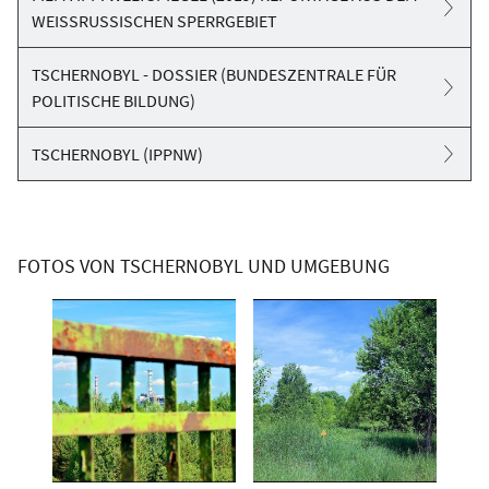
7
selbst die Humusbildung ist reduziert.
WEISSRUSSISCHEN SPERRGEBIET
6
IPPNW, Gesundheitliche Folgen von Tschernobyl, 2011
7
Mousseau, The Chernobyl + Fukushima Research Initiative, Summary,
TSCHERNOBYL - DOSSIER (BUNDESZENTRALE FÜR
POLITISCHE BILDUNG)
2014
TSCHERNOBYL (IPPNW)
FOTOS VON TSCHERNOBYL UND UMGEBUNG