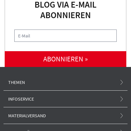
BLOG VIA E-MAIL
ABONNIEREN
ABONNIEREN »
THEMEN
Atommüll und Standortsuche
INFOSERVICE
Atomunfall
.ausgestrahlt-Magazin
MATERIALVERSAND
Klima und Atom
Newsletter
Alle Produkte
Europa und Atom