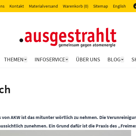
uns
Kontakt
Materialversand
Warenkorb (0)
Sitemap
English
THEMEN
INFOSERVICE
ÜBER UNS
BLOG
S
ch
s von AKW ist das mitunter wörtlich zu nehmen. Die Verunreinigu
aussichtlich zunehmen. Ein Grund dafür ist die Praxis des „Frei