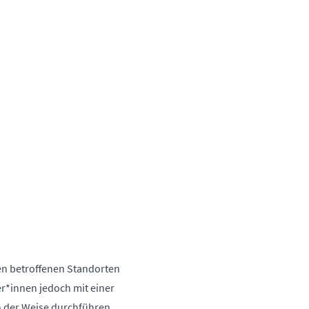
den betroffenen Standorten
r*innen jedoch mit einer
n der Weise durchführen,