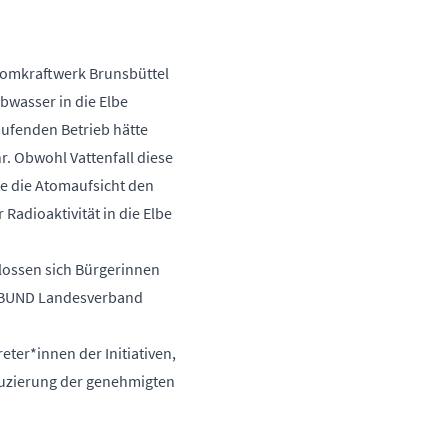
Atomkraftwerk Brunsbüttel
Abwasser in die Elbe
laufenden Betrieb hätte
r. Obwohl Vattenfall diese
te die Atomaufsicht den
Radioaktivität in die Elbe
hlossen sich Bürgerinnen
r BUND Landesverband
eter*innen der Initiativen,
eduzierung der genehmigten