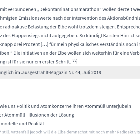
it verbundenen „Dekontaminationsmarathon“ wollen derzeit wede
hmigten Emissionswerte nach der Intervention des Aktionsbündnis
le radioaktive Belastung der Elbe wohl trotzdem steigen. Entsprec
z des Etappensiegs nicht aufgegeben. So kündigt Karsten Hinrichse
f knapp drei Prozent […] für mein physikalisches Verständnis noch i
en.“ Die Initiativen an der Elbe wollen sich weiterhin für eine Ver
 ist für sie nur ein erster Schritt. 
ünglich im
.ausgestrahlt-Magazin
Nr. 44, Juli 2019
 wie uns Politik und Atomkonzerne ihren Atommüll unterjubeln
ver Atommüll
- Illusionen der Lösung
modelle und Realität
 still. Vattenfall jedoch will die Elbe demnächst mit noch mehr Radioaktivitä