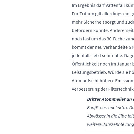
Im Ergebnis darf Vattenfall kü
Für Tritium gilt allerdings ein g
mehr Sicherheit sorgt und zu
befördern könnte. Andererseits
noch fast um das 30-Fache zu
kommt der neu verhandelte Gre
jedenfalls jetzt sehr nahe. Da
Öffentlichkeit noch im Januar 
Leistungsbetrieb. Würde sie höh
Atomaufsicht höhere Emissionswe
Verbesserung der Filtertechnik 
Dritter Atommeiler an 
Eon/Preussenelektra. De
Abwässer in die Elbe le
weitere Jahrzehnte lang