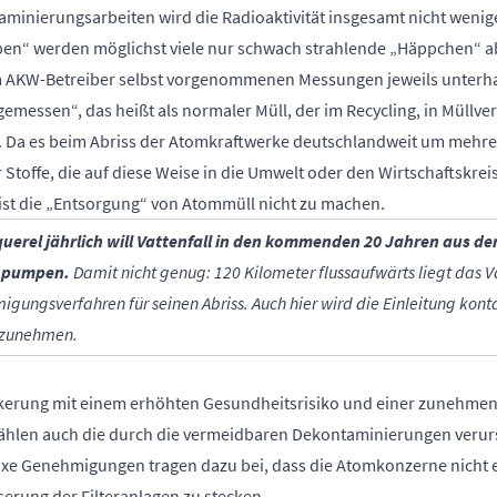
minierungsarbeiten wird die Radioaktivität insgesamt nicht weniger
pen“ werden möglichst viele nur schwach strahlende „Häppchen“ ab
m AKW-Betreiber selbst vorgenommenen Messungen jeweils unterh
eigemessen“, das heißt als normaler Müll, der im Recycling, in Mül
 Da es beim Abriss der Atomkraftwerke deutschlandweit um mehre
r Stoffe, die auf diese Weise in die Umwelt oder den Wirtschaftskrei
 ist die „Entsorgung“ von Atommüll nicht zu machen.
cquerel jährlich will Vattenfall in den kommenden 20 Jahren aus 
e pumpen.
Damit nicht genug: 120 Kilometer flussaufwärts liegt das 
migungsverfahren für seinen Abriss. Auch hier wird die Einleitung kon
h zunehmen.
ölkerung mit einem erhöhten Gesundheitsrisiko und einer zunehmen
ählen auch die durch die vermeidbaren Dekontaminierungen verur
e Genehmigungen tragen dazu bei, dass die Atomkonzerne nicht ei
serung der Filteranlagen zu stecken.