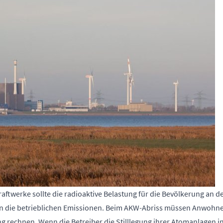
ftwerke sollte die radioaktive Belastung für die Bevölkerung an 
en die betrieblichen Emissionen. Beim AKW-Abriss müssen Anwohne
 rechnen. Wenn die Betreiber die Stilllegung ihrer Atomanlagen i