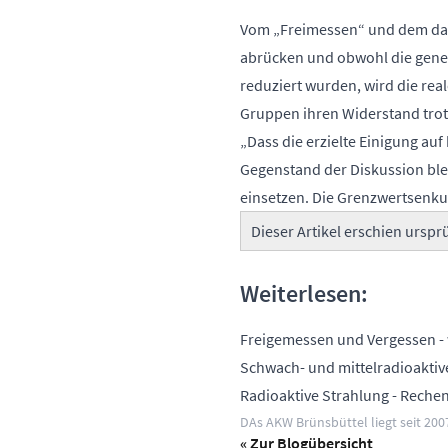
Vom „Freimessen“ und dem dam
abrücken und obwohl die gene
reduziert wurden, wird die rea
Gruppen ihren Widerstand trot
„Dass die erzielte Einigung au
Gegenstand der Diskussion bleib
einsetzen. Die Grenzwertsenkung
Dieser Artikel erschien urspr
Weiterlesen:
Freigemessen und Vergessen
-
Schwach- und mittelradioakti
Radioaktive Strahlung
- Rechen
DAs AKW Brünsbüttel liegt seit 2007
« Zur Blogübersicht