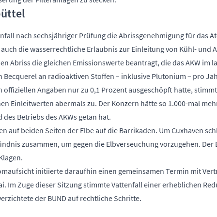
üttel
enfall nach sechsjähriger Prüfung die Abrissgenehmigung für das 
t auch die wasserrechtliche Erlaubnis zur Einleitung von Kühl- und 
 den Abriss die gleichen Emissionswerte beantragt, die das AKW im 
n Becquerel an radioaktiven Stoffen – inklusive Plutonium – pro Jah
 offiziellen Angaben nur zu 0,1 Prozent ausgeschöpft hatte, stimm
en Einleitwerten abermals zu. Der Konzern hätte so 1.000-mal mehr 
d des Betriebs des AKWs getan hat.
ven auf beiden Seiten der Elbe auf die Barrikaden. Um Cuxhaven sc
bündnis zusammen, um gegen die Elbverseuchung vorzugehen. De
Klagen.
omaufsicht initiierte daraufhin einen gemeinsamen Termin mit Vertr
i. Im Zuge dieser Sitzung stimmte Vattenfall einer erheblichen R
erzichtete der BUND auf rechtliche Schritte.