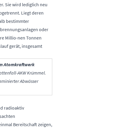
. Sie wird lediglich neu
getrennt. Liegt deren
alb bestimmter
lverbrennungsanlagen oder
re Millio-nen Tonnen
slauf gerät, insgesamt
dem Atomkraftwerk
Vattenfall-AKW Krümmel.
taminierter Abwässer
d radioaktiv
sachten
nmal Bereitschaft zeigen,