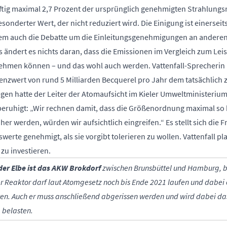
nftig maximal 2,7 Prozent der ursprünglich genehmigten Strahlungs
esonderter Wert, der nicht reduziert wird. Die Einigung ist einerseits 
dem auch die Debatte um die Einleitungsgenehmigungen an ander
 ändert es nichts daran, dass die Emissionen im Vergleich zum Lei
nehmen können – und das wohl auch werden. Vattenfall-Sprecherin
nzwert von rund 5 Milliarden Becquerel pro Jahr dem tatsächlich
gegen hatte der Leiter der Atomaufsicht im Kieler Umweltministeriu
beruhigt: „Wir rechnen damit, dass die Größenordnung maximal so 
er werden, würden wir aufsichtlich eingreifen.“ Es stellt sich die F
rte genehmigt, als sie vorgibt tolerieren zu wollen. Vattenfall plan
zu investieren.
der Elbe ist das AKW Brokdorf
zwischen Brunsbüttel und Hamburg, b
r Reaktor darf laut Atomgesetz noch bis Ende 2021 laufen und dabei 
iten. Auch er muss anschließend abgerissen werden und wird dabei d
 belasten.