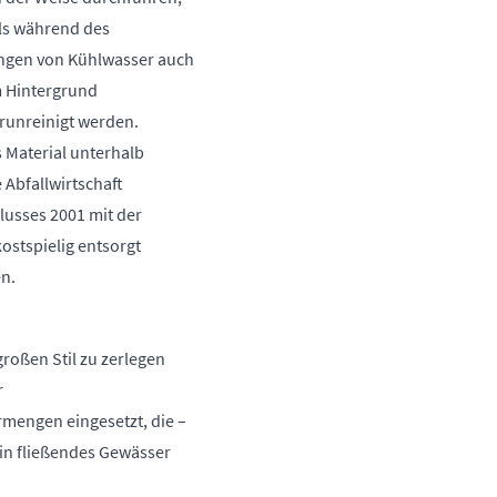
als während des
ungen von Kühlwasser auch
m Hintergrund
runreinigt werden.
s Material unterhalb
 Abfallwirtschaft
usses 2001 mit der
ostspielig entsorgt
n.
roßen Stil zu zerlegen
r
mengen eingesetzt, die –
 in fließendes Gewässer