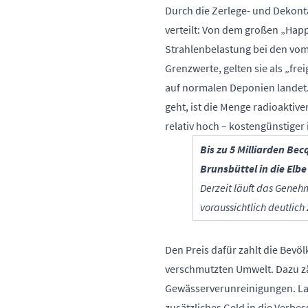
Durch die Zerlege- und Dekonta
verteilt: Von dem großen „Hap
Strahlenbelastung bei den vo
Grenzwerte, gelten sie als „fr
auf normalen Deponien landet.
geht, ist die Menge radioaktive
relativ hoch – kostengünstiger
Bis zu 5 Milliarden Be
Brunsbüttel in die Elb
Derzeit läuft das Geneh
voraussichtlich deutlic
Den Preis dafür zahlt die Bev
verschmutzten Umwelt. Dazu z
Gewässerverunreinigungen. Lax
zusätzliches Geld in die Verbes