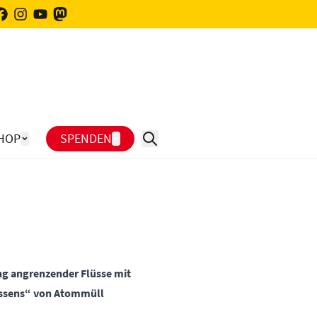
HOP
SPENDEN
ng angrenzender Flüsse mit
messens“ von Atommüll