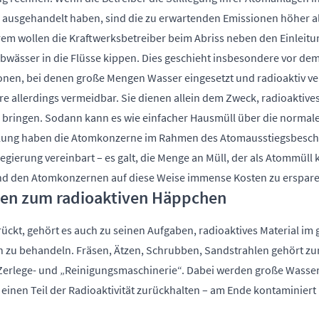
ch ausgehandelt haben, sind die zu erwartenden Emissionen höher 
rem wollen die Kraftwerksbetreiber beim Abriss neben den Einleit
bwässer in die Flüsse kippen. Dies geschieht insbesondere vor de
en, bei denen große Mengen Wasser eingesetzt und radioaktiv ve
äre allerdings vermeidbar. Sie dienen allein dem Zweck, radioaktive
 bringen. Sodann kann es wie einfacher Hausmüll über die normale
elung haben die Atomkonzerne im Rahmen des Atomausstiegsbeschl
ierung vereinbart – es galt, die Menge an Müll, der als Atommüll k
nd den Atomkonzernen auf diese Weise immense Kosten zu erspare
en zum radioaktiven Häppchen
kt, gehört es auch zu seinen Aufgaben, radioaktives Material im g
zu behandeln. Fräsen, Ätzen, Schrubben, Sandstrahlen gehört zu
Zerlege- und „Reinigungsmaschinerie“. Dabei werden große Wasser
r einen Teil der Radioaktivität zurückhalten – am Ende kontaminiert