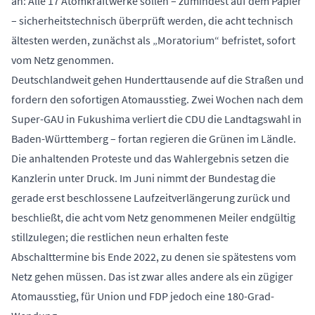
an: Alle 17 Atomkraftwerke sollen – zumindest auf dem Papier
– sicherheitstechnisch überprüft werden, die acht technisch
ältesten werden, zunächst als „Moratorium“ befristet, sofort
vom Netz genommen.
Deutschlandweit gehen Hunderttausende auf die Straßen und
fordern den sofortigen Atomausstieg. Zwei Wochen nach dem
Super-GAU in Fukushima verliert die CDU die Landtagswahl in
Baden-Württemberg – fortan regieren die Grünen im Ländle.
Die anhaltenden Proteste und das Wahlergebnis setzen die
Kanzlerin unter Druck. Im Juni nimmt der Bundestag die
gerade erst beschlossene Laufzeitverlängerung zurück und
beschließt, die acht vom Netz genommenen Meiler endgültig
stillzulegen; die restlichen neun erhalten feste
Abschalttermine bis Ende 2022, zu denen sie spätestens vom
Netz gehen müssen. Das ist zwar alles andere als ein zügiger
Atomausstieg, für Union und FDP jedoch eine 180-Grad-