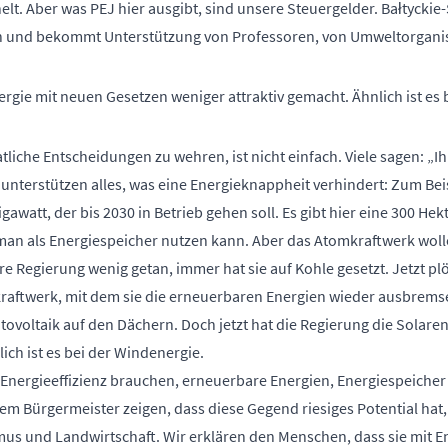
lt. Aber was PEJ hier ausgibt, sind unsere Steuergelder. Bałtyckie
n und bekommt Unterstützung von Professoren, von Umweltorganis
ergie mit neuen Gesetzen weniger attraktiv gemacht. Ähnlich ist es 
tliche Entscheidungen zu wehren, ist nicht einfach. Viele sagen: „Ih
 unterstützen alles, was eine Energieknappheit verhindert: Zum Bei
awatt, der bis 2030 in Betrieb gehen soll. Es gibt hier eine 300 He
man als Energiespeicher nutzen kann. Aber das Atomkraftwerk woll
e Regierung wenig getan, immer hat sie auf Kohle gesetzt. Jetzt p
raftwerk, mit dem sie die erneuerbaren Energien wieder ausbremse
ovoltaik auf den Dächern. Doch jetzt hat die Regierung die Solare
ich ist es bei der Windenergie.
 Energieeffizienz brauchen, erneuerbare Energien, Energiespeicher 
m Bürgermeister zeigen, dass diese Gegend riesiges Potential hat
us und Landwirtschaft. Wir erklären den Menschen, dass sie mit En