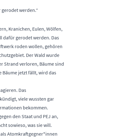
r gerodet werden.“
ern, Kranichen, Eulen, Wölfen,
ll dafür gerodet werden. Das
aftwerk roden wollen, gehören
schutzgebiet. Der Wald wurde
er Strand verloren, Bäume sind
Bäume jetzt fällt, wird das
eagieren. Das
ekündigt, viele wussten gar
nformationen bekommen.
 gegen den Staat und PEJ an,
ht sowieso, was sie will.
d als Atomkraftgegner*innen