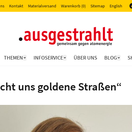
uns
Kontakt
Materialversand
Warenkorb (0)
Sitemap
English
THEMEN
INFOSERVICE
ÜBER UNS
BLOG
S
cht uns goldene Straßen“