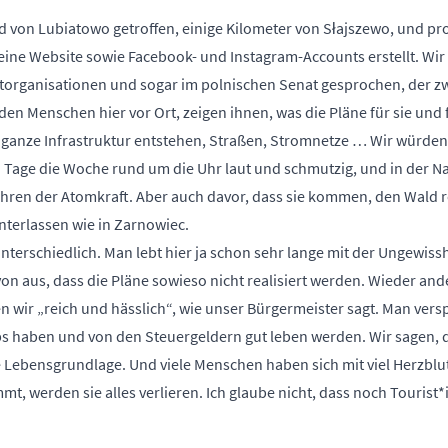
 von Lubiatowo getroffen, einige Kilometer von Słajszewo, und prot
eine Website sowie Facebook- und Instagram-Accounts erstellt. Wi
ltorganisationen und sogar im polnischen Senat gesprochen, der 
en Menschen hier vor Ort, zeigen ihnen, was die Pläne für sie und f
ganze Infrastruktur entstehen, Straßen, Stromnetze … Wir würden h
n Tage die Woche rund um die Uhr laut und schmutzig, und in der Nac
ahren der Atomkraft. Aber auch davor, dass sie kommen, den Wald 
nterlassen wie in Zarnowiec.
nterschiedlich. Man lebt hier ja schon sehr lange mit der Ungewissh
on aus, dass die Pläne sowieso nicht realisiert werden. Wieder an
 wir „reich und hässlich“, wie unser Bürgermeister sagt. Man vers
s haben und von den Steuergeldern gut leben werden. Wir sagen, da
 Lebensgrundlage. Und viele Menschen haben sich mit viel Herzblut
, werden sie alles verlieren. Ich glaube nicht, dass noch Touris