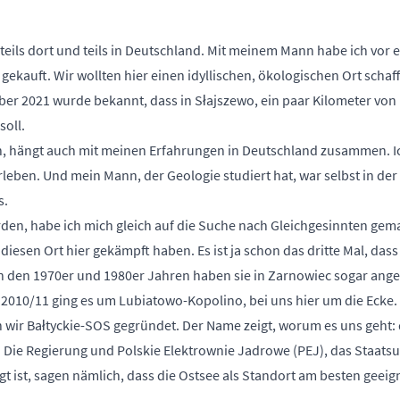
eils dort und teils in Deutschland. Mit meinem Mann habe ich vor 
ekauft. Wir wollten hier einen idyllischen, ökologischen Ort schaff
r 2021 wurde bekannt, dass in Słajszewo, ein paar Kilometer von
oll.
n, hängt auch mit meinen Erfahrungen in Deutschland zusammen. I
leben. Und mein Mann, der Geologie studiert hat, war selbst in der
s.
en, habe ich mich gleich auf die Suche nach Gleichgesinnten gemac
iesen Ort hier gekämpft haben. Es ist ja schon das dritte Mal, dass 
In den 1970er und 1980er Jahren haben sie in Zarnowiec sogar ang
. 2010/11 ging es um Lubiatowo-Kopolino, bei uns hier um die Ecke. 
ir Bałtyckie-SOS gegründet. Der Name zeigt, worum es uns geht: 
. Die Regierung und Polskie Elektrownie Jadrowe (PEJ), das Staat
 ist, sagen nämlich, dass die Ostsee als Standort am besten geeign