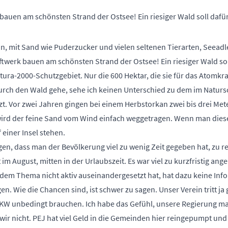
bauen am schönsten Strand der Ostsee! Ein riesiger Wald soll dafü
n, mit Sand wie Puderzucker und vielen seltenen Tierarten, Seeadl
ftwerk bauen am schönsten Strand der Ostsee! Ein riesiger Wald so
ura-2000-Schutzgebiet. Nur die 600 Hektar, die sie für das Atomkr
durch den Wald gehe, sehe ich keinen Unterschied zu dem im Natur
t. Vor zwei Jahren gingen bei einem Herbstorkan zwei bis drei Met
ird der feine Sand vom Wind einfach weggetragen. Wenn man diese 
einer Insel stehen.
gen, dass man der Bevölkerung viel zu wenig Zeit gegeben hat, zu r
 im August, mitten in der Urlaubszeit. Es war viel zu kurzfristig ang
t dem Thema nicht aktiv auseinandergesetzt hat, hat dazu keine I
n. Wie die Chancen sind, ist schwer zu sagen. Unser Verein tritt ja
KW unbedingt brauchen. Ich habe das Gefühl, unsere Regierung mac
ir nicht. PEJ hat viel Geld in die Gemeinden hier reingepumpt un