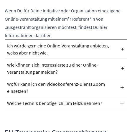
Wenn Du für Deine Initiative oder Organisation eine eigene
Online-Veranstaltung mit einem*r Referent*in von
.ausgestrahlt organisieren möchtest, findest Du hier
Informationen darüber.
Ich würde gern eine Online-Veranstaltung anbieten,
weiss aber nicht wie.
Wie können sich Interessierte zu einer Online-
Wir beraten Dich gern zur Vorbereitung und Durchführung
Veranstaltung anmelden?
einer Online-Veranstaltung mit einer*m Referent*in von
.ausgestrahlt. Komm dafür gern auf uns zu.
Wofür kann ich den Videokonferenz-Dienst Zoom
Interessierte können sich zum Beispiel auf unserer Website
einsetzen?
für die Veranstaltung anmelden und erhalten dann eine E-
Mail mit allen notwendigen Informationen (Teilnahme-Link,
Welche Technik benötige ich, um teilzunehmen?
Zoom ist ein Online-Service, mit dem sich Webinare und
ggf. Passwort).
Online-Konferenzen durchführen lassen. So können
Um teilnehmen zu können, ist neben einer guten
Vorträge oder Workshops über das Internet stattfinden,
Internetverbindung ein Computer mit Kamera,
aber auch Online-Meetings, -Videokonferenzen oder -