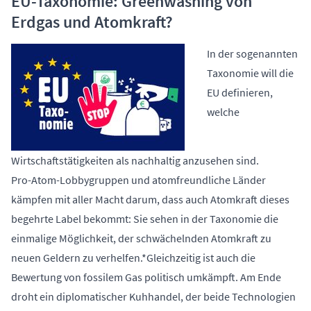
EU-Taxonomie: Greenwashing von
Lautsprechern und Mikrofon (ggf. ein Headset) nötig.
Pressekonferenzen. Die Teilnehmer*innen müssen sich
Erdgas und Atomkraft?
Alternativ funktioniert auch ein Mobiltelefon mit Kamera
nicht registrieren, nur der*die Gastgeber*in.
und Mikrofon, allerdings sind dabei manche Funktionen,
In der sogenannten
wie z.B. das Anzeigen von Präsentationen, nur
Taxonomie will die
eingeschränkt möglich. Du kannst Zoom vorab installieren,
EU definieren,
das Programm findest du
hier
.
welche
Wirtschaftstätigkeiten als nachhaltig anzusehen sind.
Pro-Atom-Lobbygruppen und atomfreundliche Länder
kämpfen mit aller Macht darum, dass auch Atomkraft dieses
begehrte Label bekommt: Sie sehen in der Taxonomie die
einmalige Möglichkeit, der schwächelnden Atomkraft zu
neuen Geldern zu verhelfen.*Gleichzeitig ist auch die
Bewertung von fossilem Gas politisch umkämpft. Am Ende
droht ein diplomatischer Kuhhandel, der beide Technologien