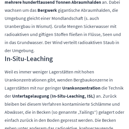
mehrere hunderttausend Tonnen Abraumhalden
an. Dabei
wachsen um das
Bergwerk
gigantische Abraumhalden, die
Umgebung gleicht einer Mondlandschaft (s. auch
Uranbergbau in Wismut
). Große Mengen Sickerwasser mit
radioaktiven und giftigen Stoffen fließen in Flüsse, Seen und
in das Grundwasser. Der Wind verteilt radioaktiven Staub in
der Umgebung.
In-Situ-Leaching
Weil es immer weniger Lagerstätten mit hohen
Urankonzentrationen gibt, wenden Bergbaukonzerne in
Lagerstätten mit nur geringer
Urankonzentration
die Technik
der
Untertagelaugung (In-Situ-Leaching, ISL)
an. Zurück
bleiben bei diesem Verfahren kontaminierte Schlämme und
Abwässer, die in Becken (so genannte „Tailings“) gelagert oder
einfach zurück in den Boden gepresst werden. Die Becken
geben unter anderem das radioaktive, krebserzeugende