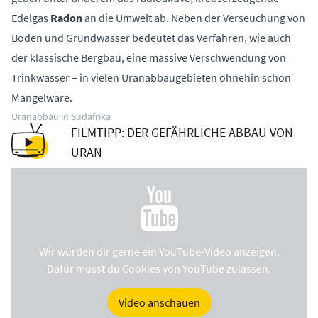
Edelgas
Radon
an die Umwelt ab. Neben der Verseuchung von
Boden und Grundwasser bedeutet das Verfahren, wie auch
der klassische Bergbau, eine massive Verschwendung von
Trinkwasser – in vielen Uranabbaugebieten ohnehin schon
Mangelware.
Uranabbau in Südafrika
FILMTIPP: DER GEFÄHRLICHE ABBAU VON
URAN
Wir würden dir gerne ein YouTube-Video anzeigen.
Dafür musst du Cookies von YouTube zulassen.
Video anschauen