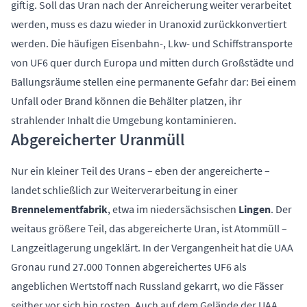
giftig. Soll das Uran nach der Anreicherung weiter verarbeitet
werden, muss es dazu wieder in Uranoxid zurückkonvertiert
werden. Die häufigen Eisenbahn-, Lkw- und Schiffstransporte
von UF6 quer durch Europa und mitten durch Großstädte und
Ballungsräume stellen eine permanente Gefahr dar: Bei einem
Unfall oder Brand können die Behälter platzen, ihr
strahlender Inhalt die Umgebung kontaminieren.
Abgereicherter Uranmüll
Nur ein kleiner Teil des Urans – eben der angereicherte –
landet schließlich zur Weiterverarbeitung in einer
Brennelementfabrik
, etwa im niedersächsischen
Lingen
. Der
weitaus größere Teil, das abgereicherte Uran, ist Atommüll –
Langzeitlagerung ungeklärt. In der Vergangenheit hat die UAA
Gronau rund 27.000 Tonnen abgereichertes UF6 als
angeblichen Wertstoff nach Russland gekarrt, wo die Fässer
seither vor sich hin rosten. Auch auf dem Gelände der UAA