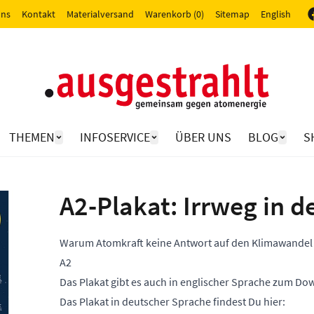
uns
Kontakt
Materialversand
Warenkorb (0)
Sitemap
English
THEMEN
INFOSERVICE
ÜBER UNS
BLOG
S
A2-Plakat: Irrweg in d
Warum Atomkraft keine Antwort auf den Klimawandel 
A2
Das Plakat gibt es auch
in englischer Sprache
zum Dow
Das Plakat in deutscher Sprache findest Du hier: