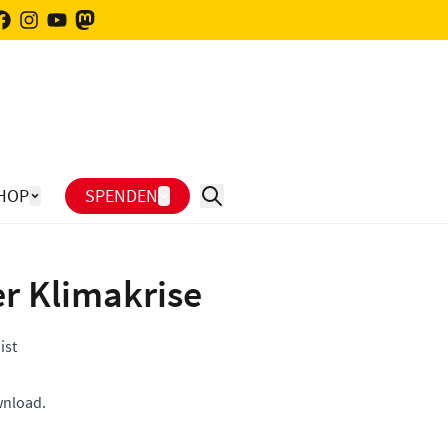
HOP
SPENDEN
er Klimakrise
ist
nload.