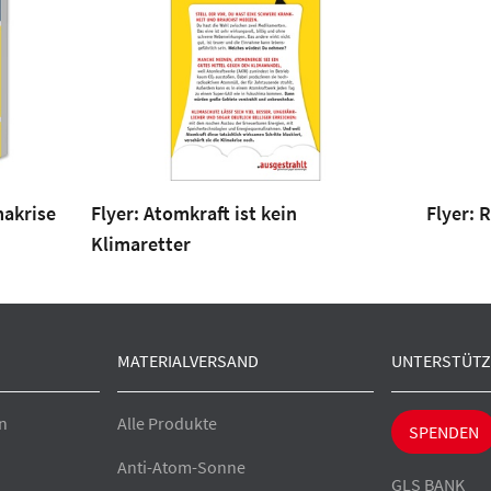
makrise
Flyer: Atomkraft ist kein
Flyer: 
Klimaretter
MATERIALVERSAND
UNTERSTÜTZ
n
Alle Produkte
SPENDEN
Anti-Atom-Sonne
GLS BANK