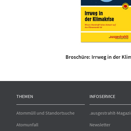
Broschüre: Irrweg in der Kli
THEMEN
INFOSERVICE
Atommüll und Standortsuche
.ausgestrahlt-Magazi
Atomunfall
Newsletter