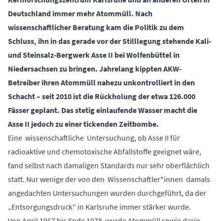
Deutschland immer mehr Atommüll. Nach
wissenschaftlicher Beratung kam die Politik zu dem
Schluss, ihn in das gerade vor der Stilllegung stehende Kali-
und Steinsalz-Bergwerk Asse II bei Wolfenbüttel in
Niedersachsen zu bringen. Jahrelang kippten AKW-
Betreiber ihren Atommüll nahezu unkontrolliert in den
Schacht – seit 2010 ist die Rückholung der etwa 126.000
Fässer geplant. Das stetig einlaufende Wasser macht die
Asse II jedoch zu einer tickenden Zeitbombe.
Eine wissenschaftliche Untersuchung, ob Asse II für
radioaktive und chemotoxische Abfallstoffe geeignet wäre,
fand selbst nach damaligen Standards nur sehr oberflächlich
statt. Nur wenige der von den Wissenschaftler*innen damals
angedachten Untersuchungen wurden durchgeführt, da der
„Entsorgungsdruck“ in Karlsruhe immer stärker wurde.
Von April 1967 bis Ende 1978 wurde Atommüll sowie darin