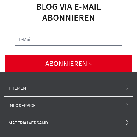
BLOG VIA E-MAIL
ABONNIEREN
ABONNIEREN »
THEMEN
Atommüll und Standortsuche
INFOSERVICE
Atomunfall
.ausgestrahlt-Magazin
MATERIALVERSAND
Klima und Atom
Newsletter
Alle Produkte