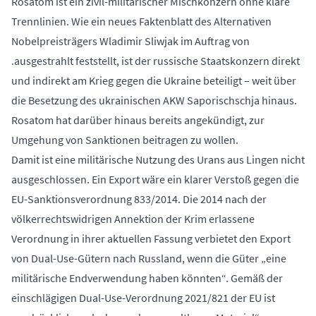
Rosatom ist ein zivil-militärischer Mischkonzern ohne klare
Trennlinien. Wie ein neues Faktenblatt des Alternativen
Nobelpreisträgers Wladimir Sliwjak im Auftrag von
.ausgestrahlt feststellt, ist der russische Staatskonzern direkt
und indirekt am Krieg gegen die Ukraine beteiligt – weit über
die Besetzung des ukrainischen AKW Saporischschja hinaus.
Rosatom hat darüber hinaus bereits angekündigt, zur
Umgehung von Sanktionen beitragen zu wollen.
Damit ist eine militärische Nutzung des Urans aus Lingen nicht
ausgeschlossen. Ein Export wäre ein klarer Verstoß gegen die
EU-Sanktionsverordnung 833/2014. Die 2014 nach der
völkerrechtswidrigen Annektion der Krim erlassene
Verordnung in ihrer aktuellen Fassung verbietet den Export
von Dual-Use-Gütern nach Russland, wenn die Güter „eine
militärische Endverwendung haben könnten“. Gemäß der
einschlägigen Dual-Use-Verordnung 2021/821 der EU ist