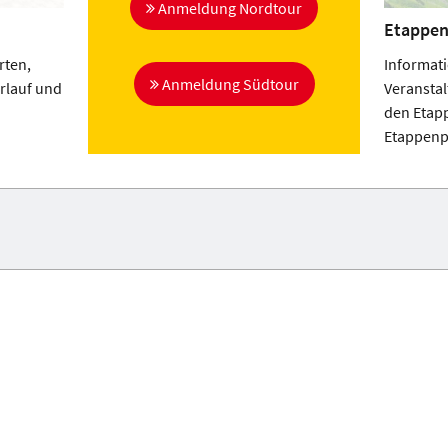
Anmeldung Nordtour
Etappen
rten,
Informat
Anmeldung Südtour
rlauf und
Veransta
den Etap
Etappenp