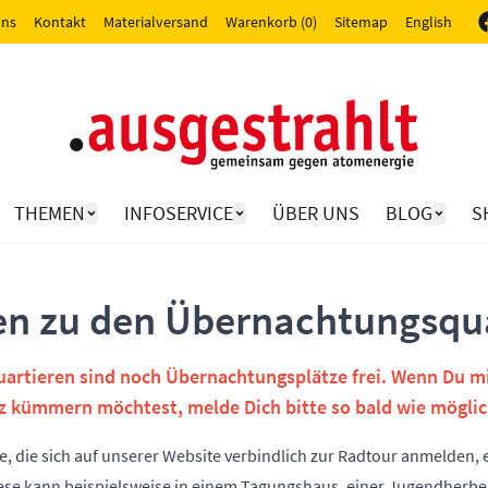
uns
Kontakt
Materialversand
Warenkorb (0)
Sitemap
English
THEMEN
INFOSERVICE
ÜBER UNS
BLOG
S
en zu den Übernachtungsqu
uartieren sind noch Übernachtungsplätze frei. Wenn Du mi
tz kümmern möchtest, melde Dich bitte so bald wie möglic
lle, die sich auf unserer Website verbindlich zur Radtour anmelden, 
se kann beispielsweise in einem Tagungshaus, einer Jugendherber